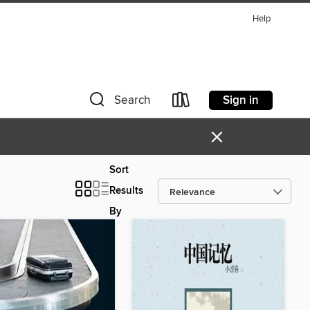
Help
Sign in
Search
×
Sort
Results
By