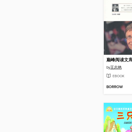
by
王志艳
EBOOK
BORROW