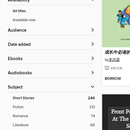
Availability
All titles
Available now
Audience
Date added
ebooks
by
龙武霖
EBOOK
Audiobooks
BORROW
Subject
Short Stories
246
Fiction
213
Front P
Romance
74
At The
Literature
68
S