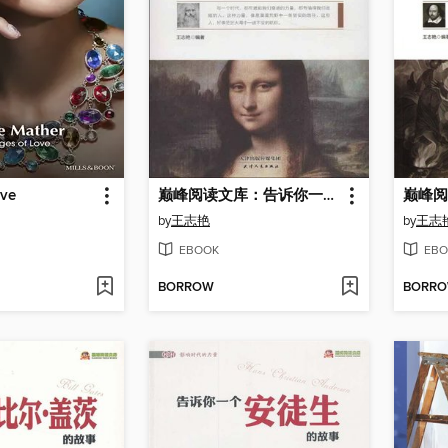
ove
巅峰阅读文库：告诉你一个达·芬奇的故事
by
王志艳
by
王志
EBOOK
EBO
BORROW
BORR