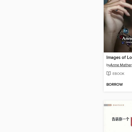
Images of L
by
Anne Mather
EBOOK
BORROW