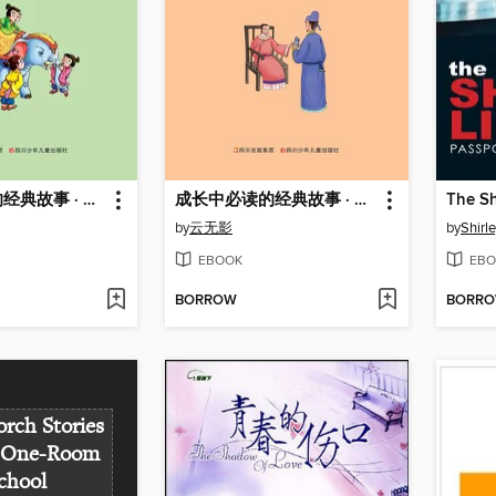
成长中必读的经典故事 · 经典成语故事
成长中必读的经典故事 · 中华美德故事
The Sh
by
云无影
by
Shirl
EBOOK
EBO
BORROW
BORR
orch Stories
 One-Room
chool