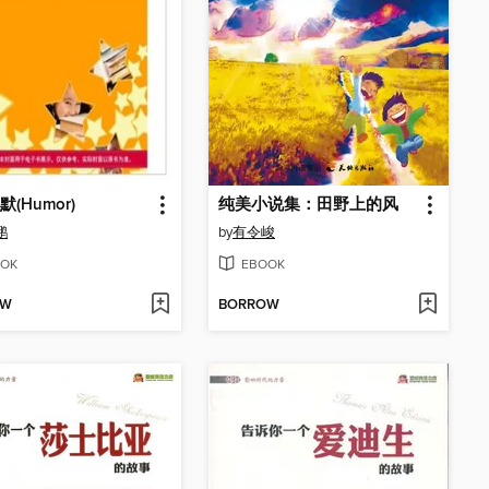
(Humor)
纯美小说集：田野上的风
鹏
by
有令峻
OK
EBOOK
OW
BORROW