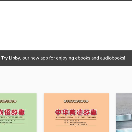
Try Libby
, our new app for enjoying ebooks and audiobooks!