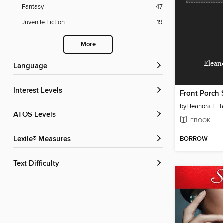
Fantasy
47
Juvenile Fiction
19
More
Elean
Language
Interest Levels
by
Eleanora E. T
ATOS Levels
EBOOK
BORROW
Lexile® Measures
Text Difficulty