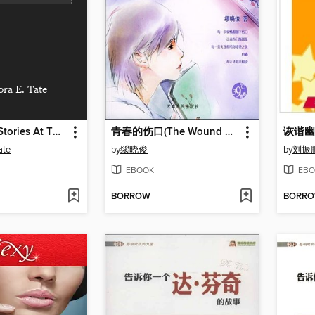
ora E. Tate
Front Porch Stories At The One-Room School
青春的伤口(The Wound of Youth)
诙谐幽默
ate
by
缪晓俊
by
刘振
EBOOK
EBO
BORROW
BORR