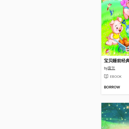
by
宜兰
EBOOK
BORROW