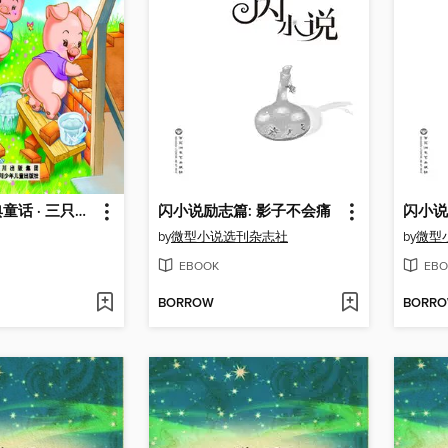
宝贝睡前经典童话 · 三只小猪
闪小说励志篇: 影子不会痛
by
微型小说选刊杂志社
by
微型
EBOOK
EBO
BORROW
BORR