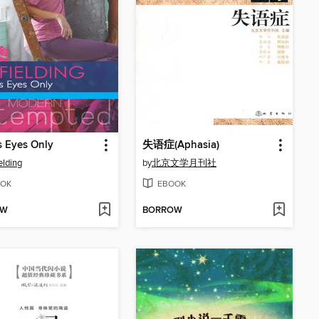
s Eyes Only
失语症(Aphasia)
elding
by
北京文学月刊社
OK
EBOOK
OW
BORROW