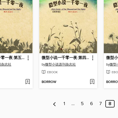
微型小说一千零一夜·第五卷
微型小说一千零一夜·第四卷
刊杂志社
by
微型小说选刊杂志社
by
微型
EBOOK
EBO
BORROW
BORR
1
…
5
6
7
8